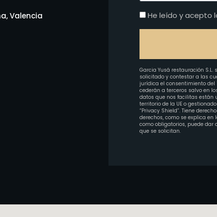
He leído y acepto l
na, Valencia
Garcia Yusá restauración S.L. s
solicitado y contestar a las c
jurídica el consentimiento del
cederán a terceros salvo en lo
datos que nos facilitas están
territorio de la UE o gestion
“Privacy Shield”. Tiene derecho
derechos, como se explica en la
como obligatorios, puede dar 
que se solicitan.